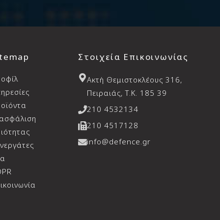
itemap
Στοιχεία Επικοινωνίας
ροφίλ
Aκτή Θεμιστοκλέους 316,
ηρεσίες
Πειραιάς, T.K. 185 39
οϊόντα
210 4532134
ιασφάλιση
210 4517128
ιότητας
info@defence.gr
νεργάτες
έα
DPR
ικοινωνία