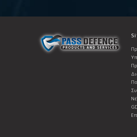
S
Π
Υπ
Πρ
Δ
Πο
Συ
Ν
G
Επ