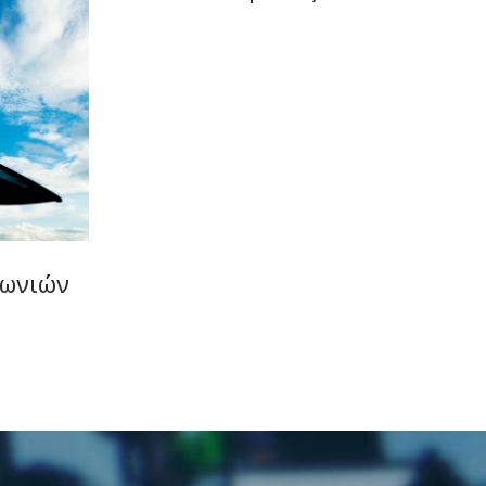
νωνιών