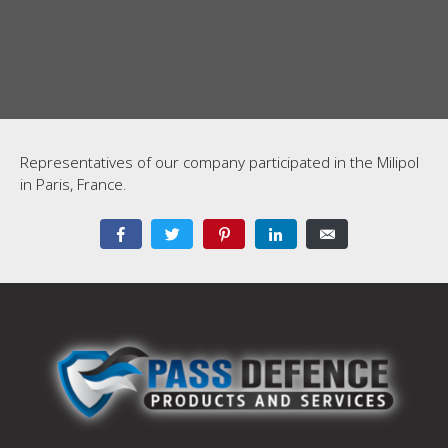
Representatives of our company participated in the Milipol
in Paris, France.